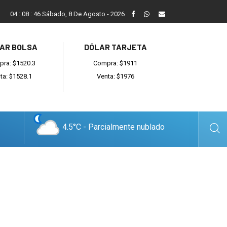
Vecinos, instituciones y concejales se manifestaron contra el 
04
:
08
:
47
Sábado, 8 De Agosto - 2026
AR BOLSA
DÓLAR TARJETA
ra: $1520.3
Compra: $1911
ta: $1528.1
Venta: $1976
4.5°C - Parcialmente nublado