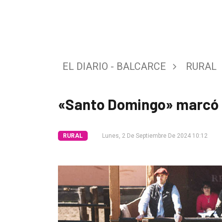
Tendencia
Int.
General
EL DIARIO - BALCARCE
RURAL
Política
Cultura
«Santo Domingo» marcó l
Entrevistas
Rural
RURAL
Lunes, 2 De Septiembre De 2024 10:12
Deportes
Fúnebres
Edición
Empresa
Nosotros