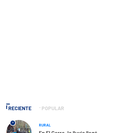
RECIENTE
POPULAR
*
RURAL
En El Cerro, la lluvia llegó