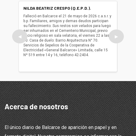
NILDA BEATRIZ CRESPO (Q.E.P.D.).
ALBER
(Q.E.P.
Falleció en Balcarce el 21 de mayo de 2026 c.a.s.r. y
b.p. Familiares, amigos y demas deudos participan
Falleció
su fallecimiento. Sus restos son velados para luego
b.p. Fa
ser inhumados en el Cementerio Municipal, previo
su fall
oficio religioso en sala velatoria, el viernes 22 a las
ser inh
◀
▶
10. Casa de duelo: Barrio Arquitectura N° 70.
oficio r
Servicios de Sepelios de la Cooperativa de
las 17.
Electricidad «General Balcarce» Limitada, calle 15
Sepelios
Nº 519 entre 14 y 16, teléfono 42-2404.
Balcarce
teléfon
Acerca de nosotros
El único diario de Balcarce de aparición en papel y en