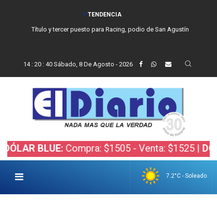
TENDENCIA
Título y tercer puesto para Racing, podio de San Agustín
14
:
20
:
41
Sábado, 8 De Agosto - 2026
 BLUE:
Compra: $1505 - Venta: $1525 |
DÓLAR BO
7.2°C - Soleado