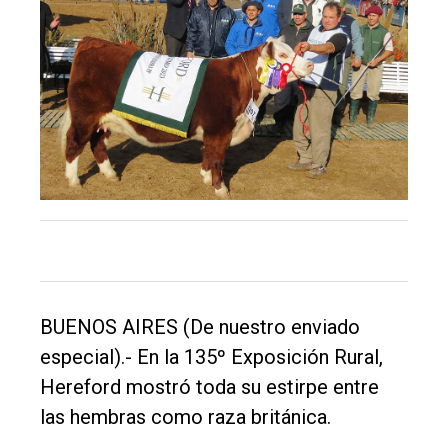
El
único
DIARIO
de
Balcarce
Inicio
Tendencia
Int.
General
BUENOS AIRES (De nuestro enviado
especial).- En la 135º Exposición Rural,
Política
Hereford mostró toda su estirpe entre
Cultura
las hembras como raza británica.
Entrevistas