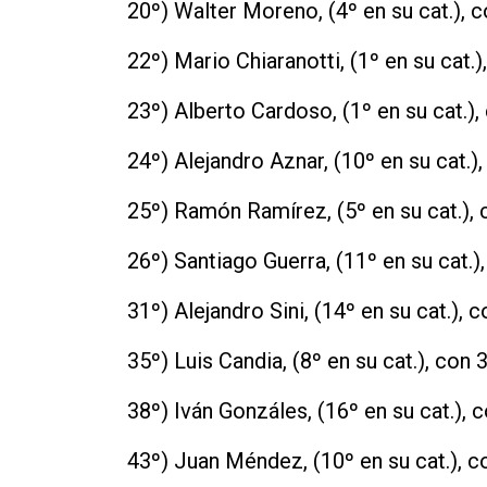
20º) Walter Moreno, (4º en su cat.), c
22º) Mario Chiaranotti, (1º en su cat.)
23º) Alberto Cardoso, (1º en su cat.),
24º) Alejandro Aznar, (10º en su cat.),
25º) Ramón Ramírez, (5º en su cat.), 
26º) Santiago Guerra, (11º en su cat.),
31º) Alejandro Sini, (14º en su cat.), c
35º) Luis Candia, (8º en su cat.), con 3
38º) Iván Gonzáles, (16º en su cat.), c
43º) Juan Méndez, (10º en su cat.), co