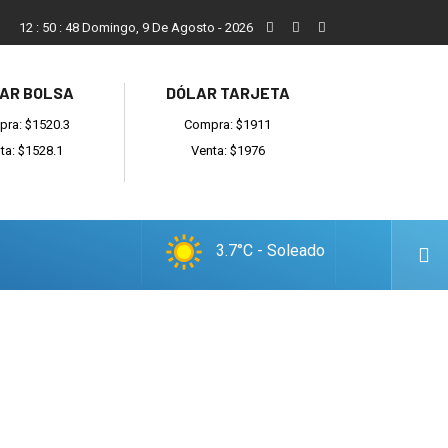
San Cayetano, el trabajo y una nueva etapa para la comunidad
12
:
50
:
49
Domingo, 9 De Agosto - 2026
AR BOLSA
DÓLAR TARJETA
ra: $1520.3
Compra: $1911
ta: $1528.1
Venta: $1976
3.7°C - Soleado