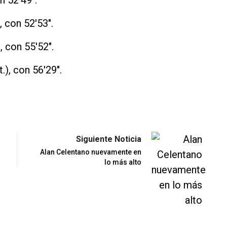
n 52'49".
, con 52'53".
), con 55'52".
.), con 56'29".
Siguiente Noticia
Alan Celentano nuevamente en
lo más alto