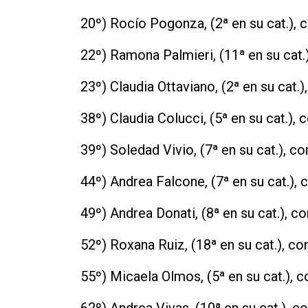
20º) Rocío Pogonza, (2ª en su cat.), c
22º) Ramona Palmieri, (11ª en su cat.)
23º) Claudia Ottaviano, (2ª en su cat.)
38º) Claudia Colucci, (5ª en su cat.), 
39º) Soledad Vivio, (7ª en su cat.), co
44º) Andrea Falcone, (7ª en su cat.), 
49º) Andrea Donati, (8ª en su cat.), co
52º) Roxana Ruiz, (18ª en su cat.), con
55º) Micaela Olmos, (5ª en su cat.), c