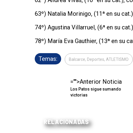
62º) Andrea Vivas, (10ª en su cat.), co
63º) Natalia Morinigo, (11ª en su cat.)
74º) Agustina Villarruel, (6ª en su cat.
78º) María Eva Gauthier, (13ª en su cat
Temas:
Balcarce, Deportes, ATLETISMO
="">Anterior Noticia
Los Patos sigue sumando
victorias
RELACIONADAS