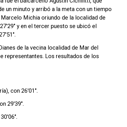
 fue el balcarceño Agustín Cichilitti, que
e un minuto y arribó a la meta con un tiempo
 Marcelo Michia oriundo de la localidad de
7'29" y en el tercer puesto se ubicó el
7'51".
Dianes de la vecina localidad de Mar del
de representantes. Los resultados de los
ría), con 26'01".
con 29'39".
 30'06".