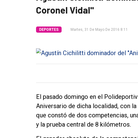
Coronel Vidal"
Tendencia
Int.
DEPORTES
Martes, 31 De Mayo De 2016 8:11
General
Política
Cultura
Entrevistas
Rural
Deportes
El pasado domingo en el Polideportiv
Fúnebres
Aniversario de dicha localidad, con la
Edición
que constó de dos competencias, una 
Empresa
y la prueba central de 8 kilómetros.
Nosotros