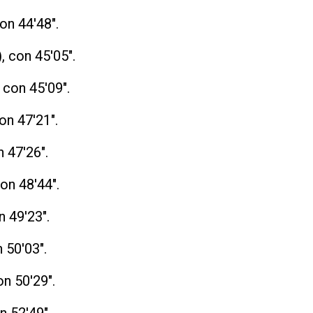
on 44'48".
, con 45'05".
, con 45'09".
con 47'21".
n 47'26".
con 48'44".
n 49'23".
 50'03".
on 50'29".