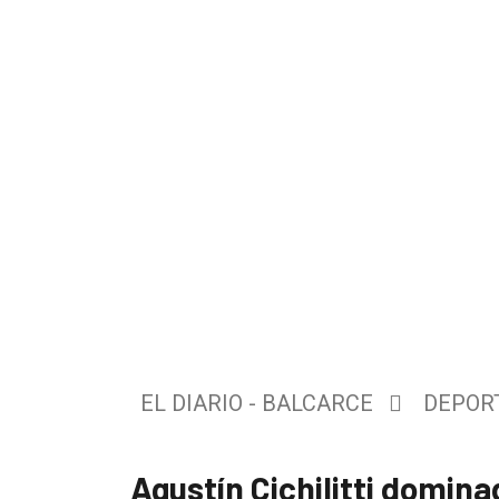
El
único
DIARIO
de
EL DIARIO - BALCARCE
DEPOR
Balcarce
Agustín Cichilitti domina
Inicio