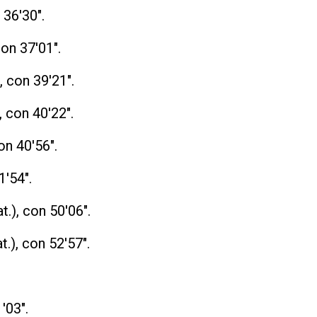
 36'30".
con 37'01".
, con 39'21".
, con 40'22".
on 40'56".
1'54".
t.), con 50'06".
.), con 52'57".
'03".