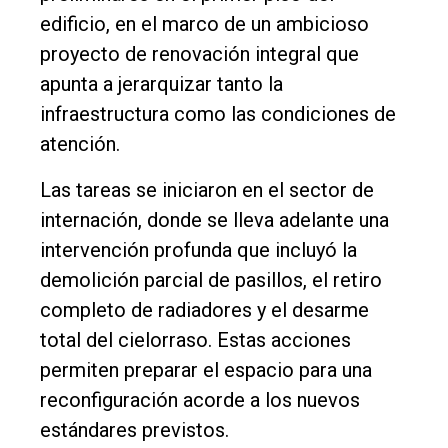
Política
edificio, en el marco de un ambicioso
Cultura
proyecto de renovación integral que
Entrevistas
apunta a jerarquizar tanto la
infraestructura como las condiciones de
Rural
atención.
Deportes
Las tareas se iniciaron en el sector de
Fúnebres
internación, donde se lleva adelante una
Edición
intervención profunda que incluyó la
Empresa
demolición parcial de pasillos, el retiro
Nosotros
completo de radiadores y el desarme
Contacto
total del cielorraso. Estas acciones
permiten preparar el espacio para una
reconfiguración acorde a los nuevos
estándares previstos.