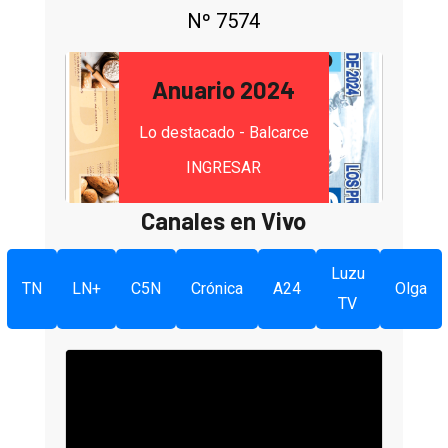
Nº 7574
Anuario 2024
Lo destacado - Balcarce
INGRESAR
Canales en Vivo
Luzu
TN
LN+
C5N
Crónica
A24
Olga
TV