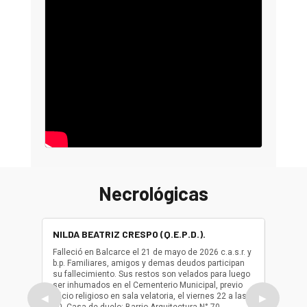
Necrológicas
NILDA BEATRIZ CRESPO (Q.E.P.D.).
ALBER
(Q.E.P.
Falleció en Balcarce el 21 de mayo de 2026 c.a.s.r. y
b.p. Familiares, amigos y demas deudos participan
Falleció
su fallecimiento. Sus restos son velados para luego
b.p. Fa
ser inhumados en el Cementerio Municipal, previo
su fall
oficio religioso en sala velatoria, el viernes 22 a las
ser inh
◀
▶