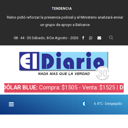
TENDENCIA
Reino pidió reforzar la presencia policial y el Ministerio analizará enviar
un grupo de apoyo a Balcarce
08
:
44
:
06
Sábado, 8 De Agosto - 2026
AR BLUE:
Compra: $1505 - Venta: $1525 |
DÓLAR 
6.4°C - Despejado