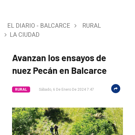
EL DIARIO - BALCARCE
RURAL
LA CIUDAD
Avanzan los ensayos de
nuez Pecán en Balcarce
El
único
RURAL
Sábado, 6 De Enero De 2024 7:47
DIARIO
de
Balcarce
Inicio