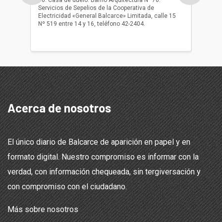
10. Casa de duelo: Barrio Arquitectura N° 70.
oficio r
Servicios de Sepelios de la Cooperativa de
las 17.
Electricidad «General Balcarce» Limitada, calle 15
Sepelios
Nº 519 entre 14 y 16, teléfono 42-2404.
Balcarce
teléfon
Acerca de nosotros
El único diario de Balcarce de aparición en papel y en
formato digital. Nuestro compromiso es informar con la
verdad, con información chequeada, sin tergiversación y
con compromiso con el ciudadano.
Más sobre nosotros