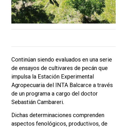
Tendencia
Int.
General
Política
Cultura
Continúan siendo evaluados en una serie
Entrevistas
de ensayos de cultivares de pecán que
Rural
impulsa la Estación Experimental
Deportes
Agropecuaria del INTA Balcarce a través
Fúnebres
de un programa a cargo del doctor
Sebastián Cambareri.
Edición
Empresa
Dichas determinaciones comprenden
Nosotros
aspectos fenológicos, productivos, de