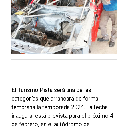
único
DIARIO
de
Balcarce
Inicio
Tendencia
Int.
General
Política
El Turismo Pista será una de las
Cultura
categorías que arrancará de forma
Entrevistas
temprana la temporada 2024. La fecha
inaugural está prevista para el próximo 4
Rural
de febrero, en el autódromo de
Deportes