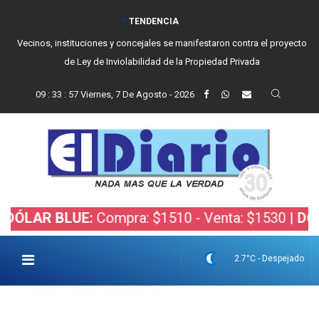
TENDENCIA
Vecinos, instituciones y concejales se manifestaron contra el proyecto
de Ley de Inviolabilidad de la Propiedad Privada
09
:
33
:
58
Viernes, 7 De Agosto - 2026
R BLUE:
Compra: $1510 - Venta: $1530 |
DÓLAR B
2.7°C - Despejado