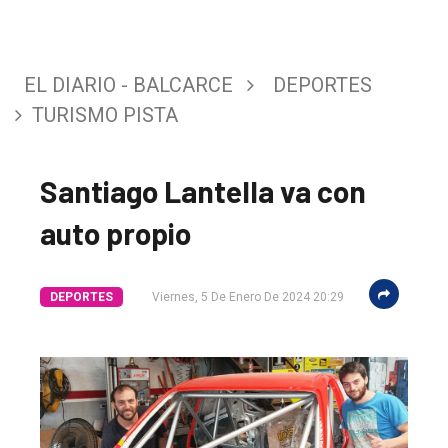
EL DIARIO - BALCARCE
DEPORTES
TURISMO PISTA
Santiago Lantella va con
auto propio
DEPORTES
Viernes, 5 De Enero De 2024 20:29
El