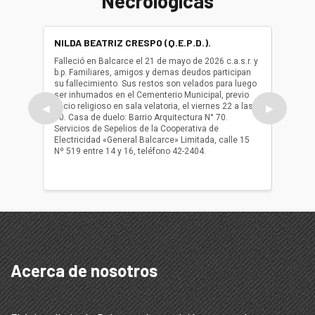
Necrológicas
NILDA BEATRIZ CRESPO (Q.E.P.D.).
ALBER
(Q.E.P.
Falleció en Balcarce el 21 de mayo de 2026 c.a.s.r. y
b.p. Familiares, amigos y demas deudos participan
Falleció
su fallecimiento. Sus restos son velados para luego
b.p. Fa
ser inhumados en el Cementerio Municipal, previo
su fall
oficio religioso en sala velatoria, el viernes 22 a las
ser inh
◀
▶
10. Casa de duelo: Barrio Arquitectura N° 70.
oficio r
Servicios de Sepelios de la Cooperativa de
las 17.
Electricidad «General Balcarce» Limitada, calle 15
Sepelios
Nº 519 entre 14 y 16, teléfono 42-2404.
Balcarce
teléfon
Acerca de nosotros