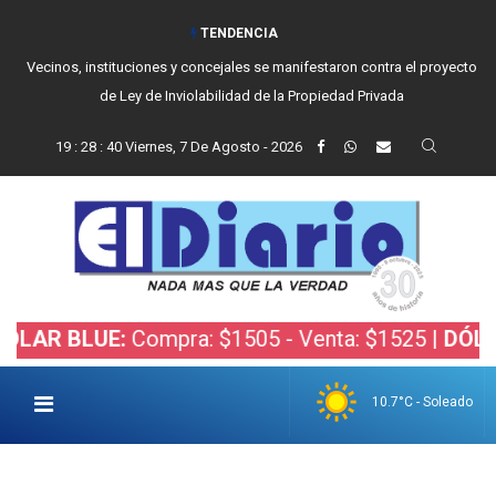
TENDENCIA
Vecinos, instituciones y concejales se manifestaron contra el proyecto
de Ley de Inviolabilidad de la Propiedad Privada
19
:
28
:
40
Viernes, 7 De Agosto - 2026
R BLUE:
Compra: $1505 - Venta: $1525 |
DÓLAR B
10.7°C - Soleado