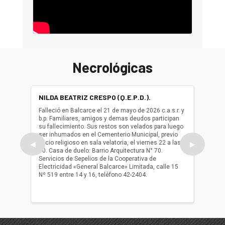
Necrológicas
NILDA BEATRIZ CRESPO (Q.E.P.D.).
ALBER
(Q.E.P.
Falleció en Balcarce el 21 de mayo de 2026 c.a.s.r. y
b.p. Familiares, amigos y demas deudos participan
Falleció
su fallecimiento. Sus restos son velados para luego
b.p. Fa
ser inhumados en el Cementerio Municipal, previo
su fall
oficio religioso en sala velatoria, el viernes 22 a las
ser inh
◀
▶
10. Casa de duelo: Barrio Arquitectura N° 70.
oficio r
Servicios de Sepelios de la Cooperativa de
las 17.
Electricidad «General Balcarce» Limitada, calle 15
Sepelios
Nº 519 entre 14 y 16, teléfono 42-2404.
Balcarce
teléfon