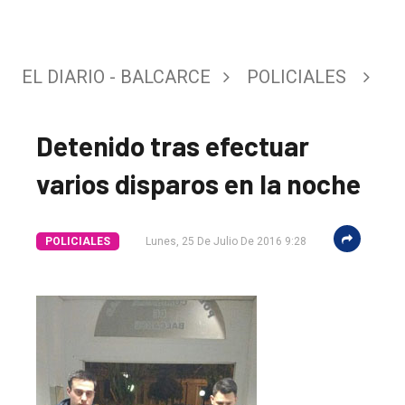
EL DIARIO - BALCARCE
POLICIALES
Detenido tras efectuar
varios disparos en la noche
El
único
POLICIALES
Lunes, 25 De Julio De 2016 9:28
DIARIO
de
Balcarce
Inicio