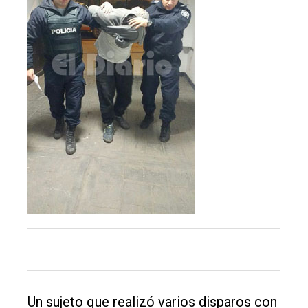
Tendencia
Int.
General
Política
Cultura
Entrevistas
Rural
Deportes
Fúnebres
Edición
Empresa
Nosotros
Un sujeto que realizó varios disparos con
Contacto