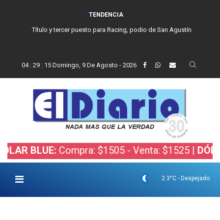
TENDENCIA
Título y tercer puesto para Racing, podio de San Agustín
04
:
29
:
16
Domingo, 9 De Agosto - 2026
LUE:
Compra: $1505 - Venta: $1525 |
DÓLAR BOLS
2.3°C - Despejado