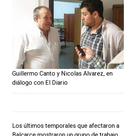
El
Guillermo Canto y Nicolas Alvarez, en
único
diálogo con El Diario
DIARIO
de
Balcarce
Inicio
Los últimos temporales que afectaron a
Balcarce mostraron un grupo de trabajo
Tendencia