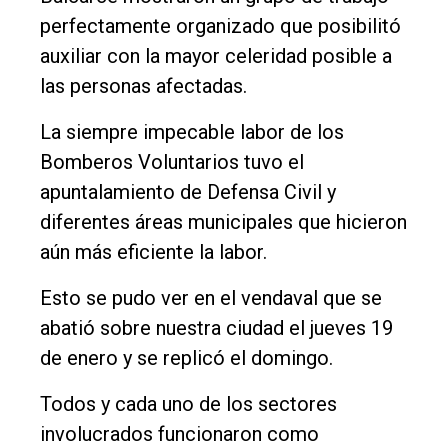
perfectamente organizado que posibilitó
Int.
auxiliar con la mayor celeridad posible a
General
las personas afectadas.
Política
La siempre impecable labor de los
Cultura
Bomberos Voluntarios tuvo el
Entrevistas
apuntalamiento de Defensa Civil y
Rural
diferentes áreas municipales que hicieron
aún más eficiente la labor.
Deportes
Fúnebres
Esto se pudo ver en el vendaval que se
abatió sobre nuestra ciudad el jueves 19
Edición
de enero y se replicó el domingo.
Empresa
Nosotros
Todos y cada uno de los sectores
involucrados funcionaron como
Contacto