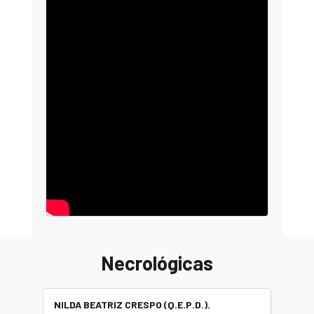
Necrológicas
NILDA BEATRIZ CRESPO (Q.E.P.D.).
ALBER