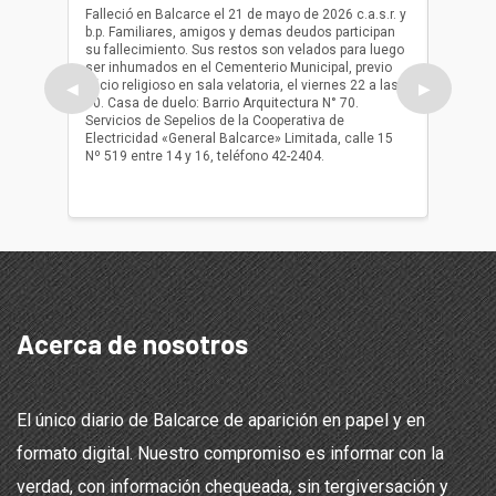
(Q.E.P.
Falleció en Balcarce el 21 de mayo de 2026 c.a.s.r. y
b.p. Familiares, amigos y demas deudos participan
Falleció
su fallecimiento. Sus restos son velados para luego
b.p. Fa
ser inhumados en el Cementerio Municipal, previo
su fall
oficio religioso en sala velatoria, el viernes 22 a las
ser inh
◀
▶
10. Casa de duelo: Barrio Arquitectura N° 70.
oficio r
Servicios de Sepelios de la Cooperativa de
las 17.
Electricidad «General Balcarce» Limitada, calle 15
Sepelios
Nº 519 entre 14 y 16, teléfono 42-2404.
Balcarce
teléfon
Acerca de nosotros
El único diario de Balcarce de aparición en papel y en
formato digital. Nuestro compromiso es informar con la
verdad, con información chequeada, sin tergiversación y