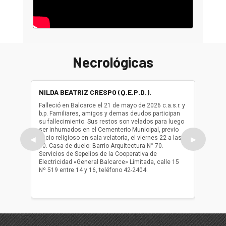
Necrológicas
NILDA BEATRIZ CRESPO (Q.E.P.D.).
ALBER
(Q.E.P.
Falleció en Balcarce el 21 de mayo de 2026 c.a.s.r. y
b.p. Familiares, amigos y demas deudos participan
Falleció
su fallecimiento. Sus restos son velados para luego
b.p. Fa
ser inhumados en el Cementerio Municipal, previo
su fall
oficio religioso en sala velatoria, el viernes 22 a las
ser inh
◀
▶
10. Casa de duelo: Barrio Arquitectura N° 70.
oficio r
Servicios de Sepelios de la Cooperativa de
las 17.
Electricidad «General Balcarce» Limitada, calle 15
Sepelios
Nº 519 entre 14 y 16, teléfono 42-2404.
Balcarce
teléfon