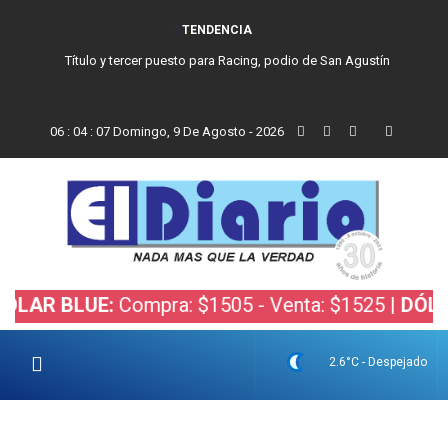
TENDENCIA
Título y tercer puesto para Racing, podio de San Agustín
06
:
04
:
07
Domingo, 9 De Agosto - 2026
 BLUE:
Compra: $1505 - Venta: $1525 |
DÓLAR BO
2.6°C - Despejado