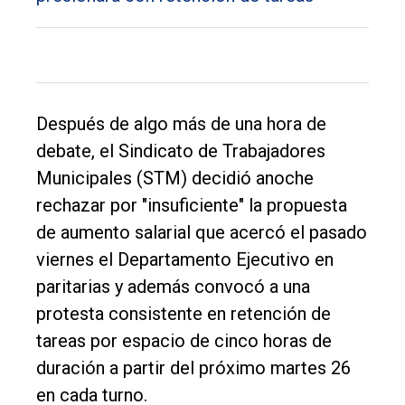
Inicio
Tendencia
Int.
Después de algo más de una hora de
General
debate, el Sindicato de Trabajadores
Política
Municipales (STM) decidió anoche
Cultura
rechazar por "insuficiente" la propuesta
Entrevistas
de aumento salarial que acercó el pasado
viernes el Departamento Ejecutivo en
Rural
paritarias y además convocó a una
Deportes
protesta consistente en retención de
Fúnebres
tareas por espacio de cinco horas de
duración a partir del próximo martes 26
Edición
en cada turno.
Empresa