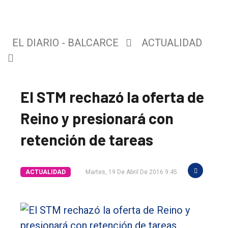
EL DIARIO - BALCARCE
ACTUALIDAD
El STM rechazó la oferta de
Reino y presionará con
retención de tareas
El
único
ACTUALIDAD
Martes, 19 De Abril De 2016 9:45
DIARIO
de
Balcarce