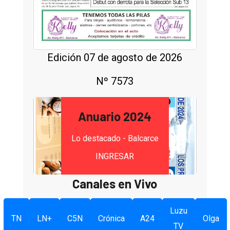
Edición 07 de agosto de 2026
Nº 7573
Anuario 2024
Lo destacado - Balcarce
INGRESAR
Canales en Vivo
Luzu
TN
LN+
C5N
Crónica
A24
Olga
TV