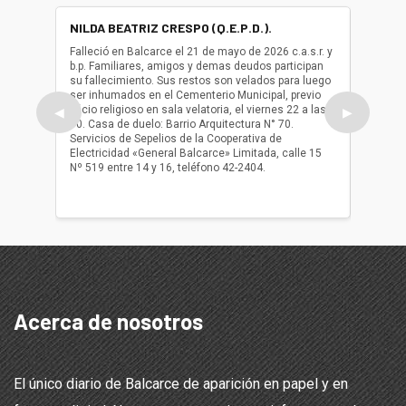
NILDA BEATRIZ CRESPO (Q.E.P.D.).
ALBER
(Q.E.P.
Falleció en Balcarce el 21 de mayo de 2026 c.a.s.r. y
b.p. Familiares, amigos y demas deudos participan
Falleció
su fallecimiento. Sus restos son velados para luego
b.p. Fa
ser inhumados en el Cementerio Municipal, previo
su fall
oficio religioso en sala velatoria, el viernes 22 a las
ser inh
◀
▶
10. Casa de duelo: Barrio Arquitectura N° 70.
oficio r
Servicios de Sepelios de la Cooperativa de
las 17.
Electricidad «General Balcarce» Limitada, calle 15
Sepelios
Nº 519 entre 14 y 16, teléfono 42-2404.
Balcarce
teléfon
Acerca de nosotros
El único diario de Balcarce de aparición en papel y en