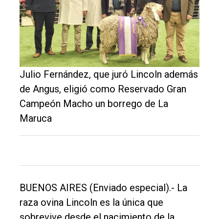
Inicio
Tendencia
Int.
General
Julio Fernández, que juró Lincoln además
Política
de Angus, eligió como Reservado Gran
Cultura
Campeón Macho un borrego de La
Maruca
Entrevistas
Rural
Deportes
Fúnebres
BUENOS AIRES (Enviado especial).- La
Edición
raza ovina Lincoln es la única que
Empresa
sobrevive desde el nacimiento de la