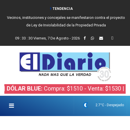
TENDENCIA
Vecinos, instituciones y concejales se manifestaron contra el proyecto
de Ley de Inviolabilidad de la Propiedad Privada
09
:
33
:
31
Viernes, 7 De Agosto - 2026
LAR BLUE:
Compra: $1510 - Venta: $1530 |
DÓLAR
2.7°C - Despejado