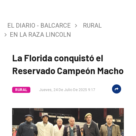
EL DIARIO - BALCARCE
RURAL
EN LA RAZA LINCOLN
La Florida conquistó el
Reservado Campeón Macho
El
RURAL
Jueves, 24 De Julio De 2025 9:17
único
DIARIO
de
Balcarce