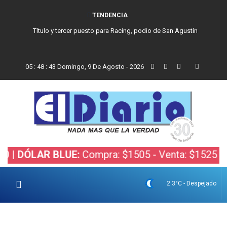
TENDENCIA
Título y tercer puesto para Racing, podio de San Agustín
05
:
48
:
44
Domingo, 9 De Agosto - 2026
LAR BLUE:
Compra: $1505 - Venta: $1525 |
DÓLAR
2.3°C - Despejado