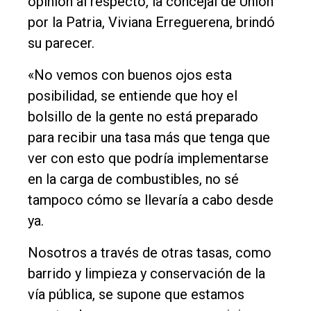
opinión al respecto, la concejal de Unión
Inicio
por la Patria, Viviana Erreguerena, brindó
Tendencia
su parecer.
Int.
«No vemos con buenos ojos esta
General
posibilidad, se entiende que hoy el
Política
bolsillo de la gente no está preparado
para recibir una tasa más que tenga que
Cultura
ver con esto que podría implementarse
Entrevistas
en la carga de combustibles, no sé
Rural
tampoco cómo se llevaría a cabo desde
ya.
Deportes
Fúnebres
Nosotros a través de otras tasas, como
barrido y limpieza y conservación de la
Edición
vía pública, se supone que estamos
Empresa