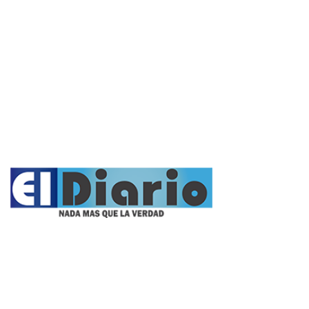
Cultura y Espectáculos
Rural
Deportes
Opinión
Entrevistas
Videos
Fúnebres
Nacionales
Propietario:
Imagen Balcarce SRL