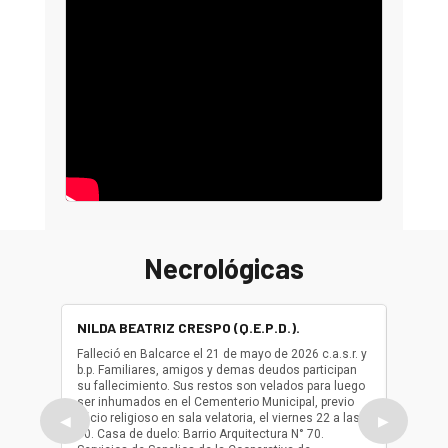
Necrológicas
NILDA BEATRIZ CRESPO (Q.E.P.D.).
ALBER
(Q.E.P.
Falleció en Balcarce el 21 de mayo de 2026 c.a.s.r. y
b.p. Familiares, amigos y demas deudos participan
Falleció
su fallecimiento. Sus restos son velados para luego
b.p. Fa
ser inhumados en el Cementerio Municipal, previo
su fall
oficio religioso en sala velatoria, el viernes 22 a las
ser inh
◀
▶
10. Casa de duelo: Barrio Arquitectura N° 70.
oficio r