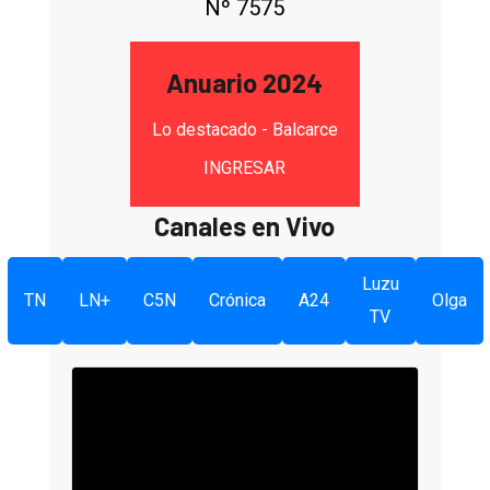
Nº 7575
Anuario 2024
Lo destacado - Balcarce
INGRESAR
Canales en Vivo
Luzu
TN
LN+
C5N
Crónica
A24
Olga
TV