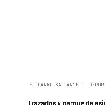
El
único
DIARIO
de
EL DIARIO - BALCARCE
DEPOR
Balcarce
Trazados y parque de as
Inicio