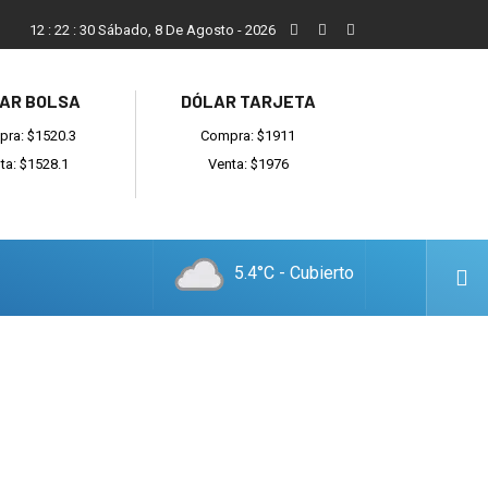
Vecinos, instituciones y concejales se manifestaron contra el 
12
:
22
:
31
Sábado, 8 De Agosto - 2026
AR BOLSA
DÓLAR TARJETA
ra: $1520.3
Compra: $1911
ta: $1528.1
Venta: $1976
5.4°C - Cubierto