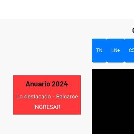
TN
LN+
C
Anuario 2024
Lo destacado - Balcarce
INGRESAR