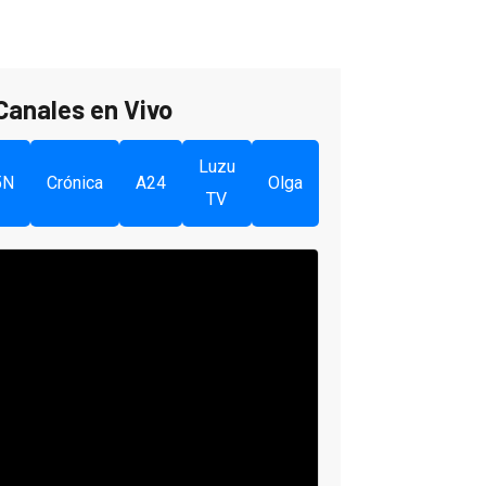
Canales en Vivo
Luzu
5N
Crónica
A24
Olga
TV