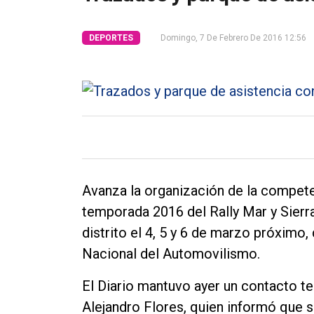
Tendencia
DEPORTES
Domingo, 7 De Febrero De 2016 12:56
Int.
General
Política
Cultura
Entrevistas
Rural
Avanza la organización de la compete
Deportes
temporada 2016 del Rally Mar y Sierr
Fúnebres
distrito el 4, 5 y 6 de marzo próximo,
Nacional del Automovilismo.
Edición
Empresa
El Diario mantuvo ayer un contacto te
Nosotros
Alejandro Flores, quien informó que s