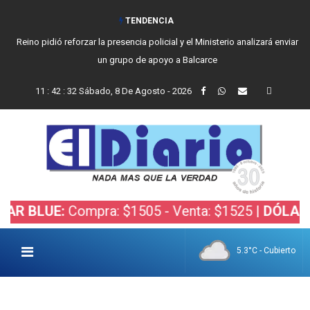
TENDENCIA
Reino pidió reforzar la presencia policial y el Ministerio analizará enviar
un grupo de apoyo a Balcarce
11
:
42
:
33
Sábado, 8 De Agosto - 2026
UE:
Compra: $1505 - Venta: $1525 |
DÓLAR BOLSA
5.3°C - Cubierto