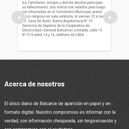
b.p. Familiares, amigos y demas deudos participan
Falleció
su fallecimiento. Sus restos son velados para luego
b.p. Fa
ser inhumados en el Cementerio Municipal, previo
su fall
oficio religioso en sala velatoria, el viernes 22 a las
ser inh
◀
▶
10. Casa de duelo: Barrio Arquitectura N° 70.
oficio r
Servicios de Sepelios de la Cooperativa de
las 17.
Electricidad «General Balcarce» Limitada, calle 15
Sepelios
Nº 519 entre 14 y 16, teléfono 42-2404.
Balcarce
teléfon
Acerca de nosotros
El único diario de Balcarce de aparición en papel y en
formato digital. Nuestro compromiso es informar con la
verdad, con información chequeada, sin tergiversación y