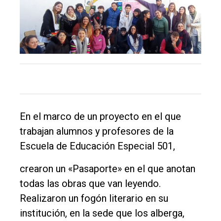
El
único
DIARIO
de
Balcarce
En el marco de un proyecto en el que
trabajan alumnos y profesores de la
Inicio
Escuela de Educación Especial 501,
Tendencia
crearon un «Pasaporte» en el que anotan
Int.
todas las obras que van leyendo.
General
Realizaron un fogón literario en su
Política
institución, en la sede que los alberga,