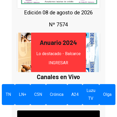
Edición 08 de agosto de 2026
Nº 7574
Anuario 2024
Lo destacado - Balcarce
INGRESAR
Canales en Vivo
Luzu
TN
LN+
C5N
Crónica
A24
Olga
TV