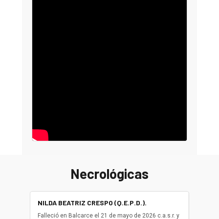
Necrológicas
NILDA BEATRIZ CRESPO (Q.E.P.D.).
ALBER
(Q.E.P.
Falleció en Balcarce el 21 de mayo de 2026 c.a.s.r. y