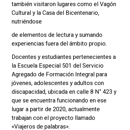
también visitaron lugares como el Vagón
Cultura
Cultural y la Casa del Bicentenario,
Entrevistas
nutriéndose
Rural
de elementos de lectura y sumando
Deportes
experiencias fuera del ámbito propio.
Fúnebres
Docentes y estudiantes pertenecientes a
Edición
la Escuela Especial 501 del Servicio
Empresa
Agregado de Formación Integral para
Nosotros
jóvenes, adolescentes y adultos con
Contacto
discapacidad, ubicada en calle 8 N° 423 y
que se encuentra funcionando en ese
lugar a partir de 2020, actualmente
trabajan con el proyecto llamado
«Viajeros de palabras».