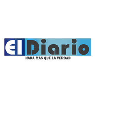
Videos
Fúnebres
Nacionales
Propietario:
Imagen Balcarce SRL
Director:
José Roberto Simonetta