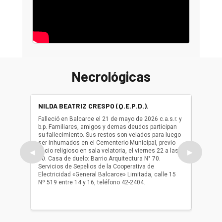
Necrológicas
NILDA BEATRIZ CRESPO (Q.E.P.D.).
ALBER
(Q.E.P.
Falleció en Balcarce el 21 de mayo de 2026 c.a.s.r. y
b.p. Familiares, amigos y demas deudos participan
Falleció
su fallecimiento. Sus restos son velados para luego
b.p. Fa
ser inhumados en el Cementerio Municipal, previo
su fall
oficio religioso en sala velatoria, el viernes 22 a las
ser inh
◀
▶
10. Casa de duelo: Barrio Arquitectura N° 70.
oficio r
Servicios de Sepelios de la Cooperativa de
las 17.
Electricidad «General Balcarce» Limitada, calle 15
Sepelios
Nº 519 entre 14 y 16, teléfono 42-2404.
Balcarce
teléfon