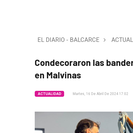
Tendencia
Int.
General
EL DIARIO - BALCARCE
ACTUAL
Política
Cultura
Condecoraron las bander
Entrevistas
en Malvinas
Rural
Deportes
ACTUALIDAD
Martes, 16 De Abril De 2024 17:02
Fúnebres
Edición
Empresa
Nosotros