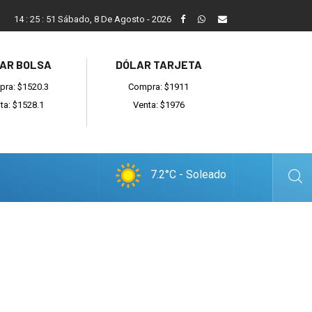
San Cayetano, el trabajo y una nueva etapa para la comunidad 
14
:
25
:
52
Sábado, 8 De Agosto - 2026
AR BOLSA
DÓLAR TARJETA
ra: $1520.3
Compra: $1911
ta: $1528.1
Venta: $1976
7.2°C - Soleado