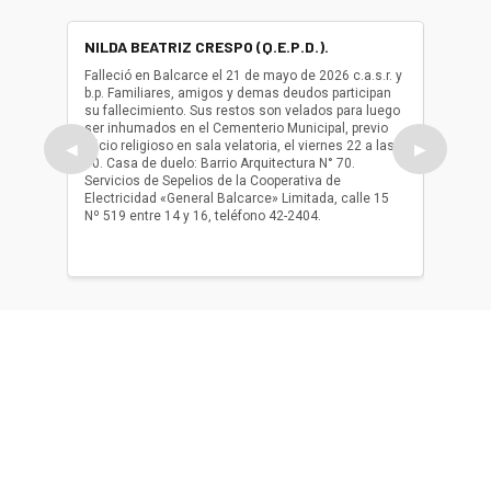
NILDA BEATRIZ CRESPO (Q.E.P.D.).
ALBER
(Q.E.P.
Falleció en Balcarce el 21 de mayo de 2026 c.a.s.r. y
b.p. Familiares, amigos y demas deudos participan
Falleció
su fallecimiento. Sus restos son velados para luego
b.p. Fa
ser inhumados en el Cementerio Municipal, previo
su fall
oficio religioso en sala velatoria, el viernes 22 a las
ser inh
◀
▶
10. Casa de duelo: Barrio Arquitectura N° 70.
oficio r
Servicios de Sepelios de la Cooperativa de
las 17.
Electricidad «General Balcarce» Limitada, calle 15
Sepelios
Nº 519 entre 14 y 16, teléfono 42-2404.
Balcarce
teléfon
Acerca de nosotros
El único diario de Balcarce de aparición en papel y en