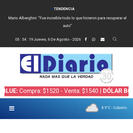
TENDENCIA
Mario Alberghini: “Fue increíble todo lo que hicieron para recuperar el
auto”
05
:
54
:
21
Jueves, 6 De Agosto - 2026
ompra: $1520 - Venta: $1540 |
DÓLAR BOLSA:
Comp
8.9°C - Cubierto