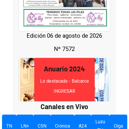
Edición 06 de agosto de 2026
Nº 7572
Anuario 2024
Lo destacado - Balcarce
INGRESAR
Canales en Vivo
Luzu
TN
LN+
C5N
Crónica
A24
Olga