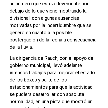
Balcarce
un número que estuvo levemente por
debajo de lo que viene mostrando la
Inicio
divisional, con algunas ausencias
Tendencia
motivadas por la incertidumbre que se
generó en cuanto a la posible
Int.
postergación de la fecha a consecuencia
General
de la lluvia.
Política
La dirigencia de Rauch, con el apoyo del
Cultura
gobierno municipal, llevó adelante
Entrevistas
intensos trabajos para mejorar el estado
Rural
de los boxes y parte de los
Deportes
estacionamientos para que la actividad
se pudiera desarrollar con absoluta
Fúnebres
normalidad, en una pista que mostró un
Edición