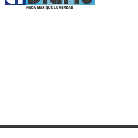
Propietario:
Imagen Balcarce SRL
Director:
José Roberto Simonetta
Número:
5622 - jueves, 6 de agosto de 2026
© 2015/2025, Desarrollado por WEB SS